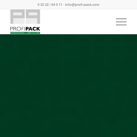
0 22 22 / 64 0 11
·
info@profi-pack.com